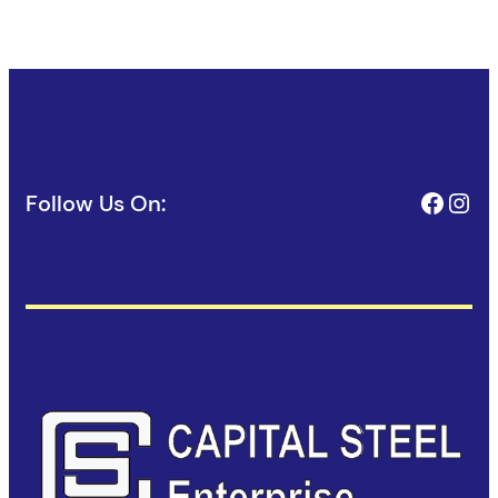
Face
Ins
Follow Us On: